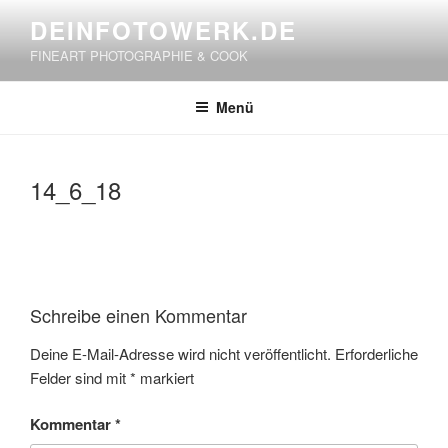
Zum
DEINFOTOWERK.DE
Inhalt
FINEART PHOTOGRAPHIE & COOK
springen
Menü
14_6_18
Schreibe einen Kommentar
Deine E-Mail-Adresse wird nicht veröffentlicht.
Erforderliche
Felder sind mit
*
markiert
Kommentar
*