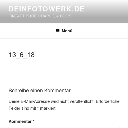
Zum
DEINFOTOWERK.DE
Inhalt
FINEART PHOTOGRAPHIE & COOK
springen
Menü
13_6_18
Schreibe einen Kommentar
Deine E-Mail-Adresse wird nicht veröffentlicht.
Erforderliche
Felder sind mit
*
markiert
Kommentar
*